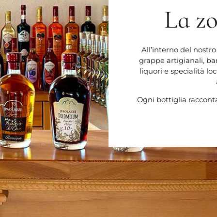
La z
All’interno del nostr
grappe artigianali, b
liquori e specialità lo
Ogni bottiglia raccont