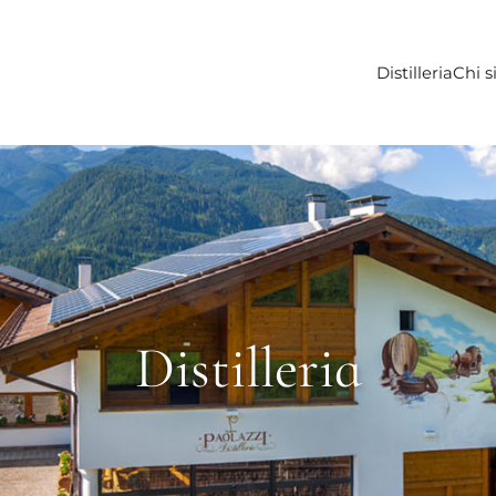
Distilleria
Chi 
Distilleria